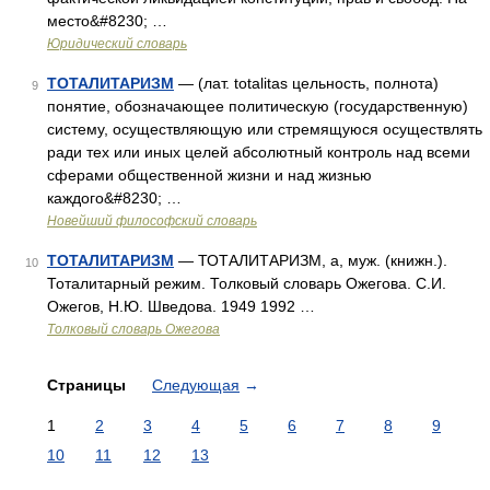
место&#8230; …
Юридический словарь
ТОТАЛИТАРИЗМ
— (лат. totalitas цельность, полнота)
9
понятие, обозначающее политическую (государственную)
систему, осуществляющую или стремящуюся осуществлять
ради тех или иных целей абсолютный контроль над всеми
сферами общественной жизни и над жизнью
каждого&#8230; …
Новейший философский словарь
ТОТАЛИТАРИЗМ
— ТОТАЛИТАРИЗМ, а, муж. (книжн.).
10
Тоталитарный режим. Толковый словарь Ожегова. С.И.
Ожегов, Н.Ю. Шведова. 1949 1992 …
Толковый словарь Ожегова
Страницы
Следующая
→
1
2
3
4
5
6
7
8
9
10
11
12
13