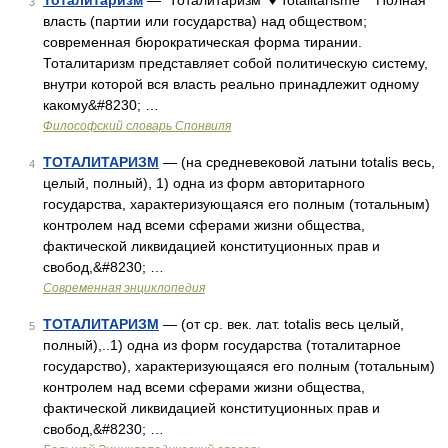
Тоталитаризм
— Тоталитаризм ♦ Totalitarisme Полная
3
власть (партии или государства) над обществом;
современная бюрократическая форма тирании.
Тоталитаризм представляет собой политическую систему,
внутри которой вся власть реально принадлежит одному
какому&#8230; …
Философский словарь Спонвиля
ТОТАЛИТАРИЗМ
— (на средневековой латыни totalis весь,
4
целый, полный), 1) одна из форм авторитарного
государства, характеризующаяся его полным (тотальным)
контролем над всеми сферами жизни общества,
фактической ликвидацией конституционных прав и
свобод,&#8230; …
Современная энциклопедия
ТОТАЛИТАРИЗМ
— (от ср. век. лат. totalis весь целый,
5
полный),..1) одна из форм государства (тоталитарное
государство), характеризующаяся его полным (тотальным)
контролем над всеми сферами жизни общества,
фактической ликвидацией конституционных прав и
свобод,&#8230; …