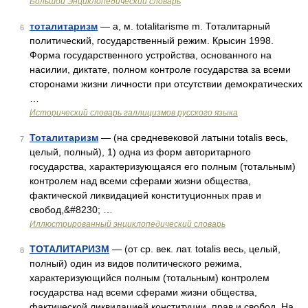
Большой Энциклопедический словарь
тоталитаризм
— а, м. totalitarisme m. Тоталитарный
6
политический, государственный режим. Крысин 1998.
Форма государственного устройства, основанного на
насилии, диктате, полном контроле государства за всеми
сторонами жизни личности при отсутствии демократических
…
Исторический словарь галлицизмов русского языка
Тоталитаризм
— (на средневековой латыни totalis весь,
7
целый, полный), 1) одна из форм авторитарного
государства, характеризующаяся его полным (тотальным)
контролем над всеми сферами жизни общества,
фактической ликвидацией конституционных прав и
свобод,&#8230; …
Иллюстрированный энциклопедический словарь
ТОТАЛИТАРИЗМ
— (от ср. век. лат. totalis весь, целый,
8
полный) один из видов политического режима,
характеризующийся полным (тотальным) контролем
государства над всеми сферами жизни общества,
фактической ликвидацией конституции, прав и свобод. На